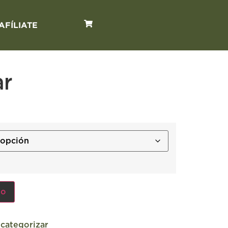
AFÍLIATE
ar
to
 categorizar