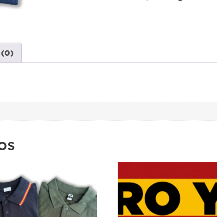
 (0)
l
os